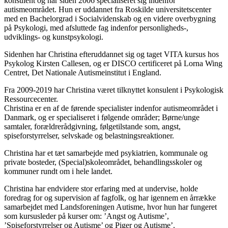
konsulent og har siden 2006 specialiseret sig indenfor
autismeområdet. Hun er uddannet fra Roskilde universitetscenter
med en Bachelorgrad i Socialvidenskab og en videre overbygning
på Psykologi, med afsluttede fag indenfor personligheds-,
udviklings- og kunstpsykologi.
Sidenhen har Christina efteruddannet sig og taget VITA kursus hos
Psykolog Kirsten Callesen, og er DISCO certificeret på Lorna Wing
Centret, Det Nationale Autismeinstitut i England.
Fra 2009-2019 har Christina været tilknyttet konsulent i Psykologisk
Ressourcecenter.
Christina er en af de førende specialister indenfor autismeområdet i
Danmark, og er specialiseret i følgende områder; Børne/unge
samtaler, forældrerådgivning, følgetilstande som, angst,
spiseforstyrrelser, selvskade og belastningsreaktioner.
Christina har et tæt samarbejde med psykiatrien, kommunale og
private bosteder, (Special)skoleområdet, behandlingsskoler og
kommuner rundt om i hele landet.
Christina har endvidere stor erfaring med at undervise, holde
foredrag for og supervision af fagfolk, og har igennem en årrække
samarbejdet med Landsforeningen Autisme, hvor hun har fungeret
som kursusleder på kurser om: ’Angst og Autisme’,
’Spiseforstyrrelser og Autisme’ og Piger og Autisme’.