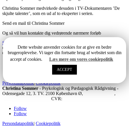
Christina Sommer medvirkede desuden i TV-Dokumentaren ’De
skjulte talenter’, som en ud af to eksperter i serien.
Send en mail til Christina Sommer
Og så vil hun kontakte dig vedrørende nærmere forløb
Send mail
Dette website anvender cookies for at give en bedre
Christina Sommer
- Psykologisk og Pædagogisk Rådgivning -
brugeroplevelse. Vi tager din fortsatte brug af websitet som din
Odensegade 12, 3. TV, 2100 København Ø,
31 66 46 61
,
info@christinasommer.dk,
CVR:
28533632
accept af cookies.
Læs mere om vores cookiepolitik
Follow
ACCEPT
Follow
Persondatapolitik
|
Cookiepolitik
Christina Sommer
- Psykologisk og Pædagogisk Rådgivning -
Odensegade 12, 3. TV. 2100 København Ø,
+45 31 66 46 61
,
info@christinasommer.dk,
CVR:
28533632
Follow
Follow
Persondatapolitik
|
Cookiepolitik